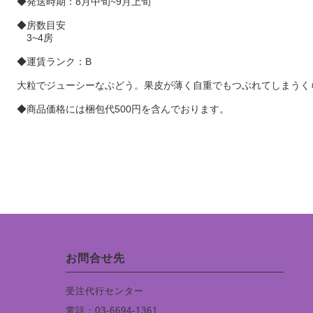
◆発送時期：8月中旬~9月上旬
◆房数目安
3~4房
◆運賃ランク：B
大粒でジューシーなぶどう。果皮が薄く自重でもつぶれてしまうく
◆商品価格には梱包代500円を含んでおります。
お問合せ先
受注代行センター
電話：03-6694-1361